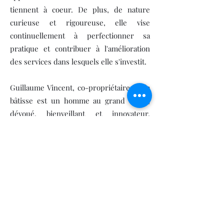
tiennent à coeur. De plus, de nature
curieuse et rigoureuse, elle vise
continuellement à perfectionner sa
pratique et contribuer à l'amélioration
des services dans lesquels elle s'investit.
Guillaume Vincent, co-propriétaire de la
bâtisse est un homme au grand coeur,
dévoué, bienveillant et innovateur.
Participer à l'émancipation d'une clinique
enracinée dans sa communauté a été un
projet qui l'a rapidement conquis. Il veille
au bien-être du projet et l'agrémente de
ses couleurs.
La Clinique le Continuum se veut donc
être un milieu vibrant ayant le pouvoir